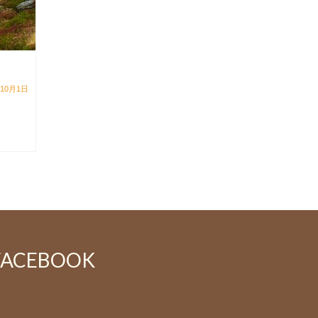
3月の休業日のお知らせ。
ホットカ
年10月1日
2018年3月5日
3/5月曜日6日火曜日 13日火曜日14日水
こんにちは
曜日 19日月曜日20日火曜日 27 …
りホットカラ
Continued
Continued
FACEBOOK